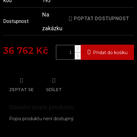
Kód
195
Na
POPTAT DOSTUPNOST
Dostupnost
zakázku
36 762 Kč
Přidat do košíku
Měrná
cena:
ZEPTAT SE
SDÍLET
Detailní popis produktu
Popis produktu není dostupný