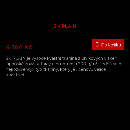
3 K PLAIN
Do košíku
4 184 Kč
3K PLAIN je vysoce kvalitní tkanina z uhlíkových vláken
japonské značky Toray o hmotnosti 200 g/m². Jedná se o
nejrozšířenější typ tkaniny, který je i cenově velice
atraktivní....