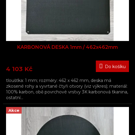
KARBONOVÁ DESKA 1mm / 462x462mm
Do košíku
4 103 Kč
tloušťka: 1 mm; rozměry: 462 x 462 mm, deska má
zkosené rohy a vyvrtané čtyři otvory (viz výkres); materiál:
100% karbon, obě povrchové vrstvy 3K karbonová tkanina,
ostatní...
Akce