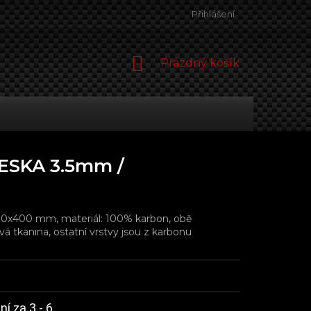
Přihlášení
NÁKUPNÍ
Prázdný košík
KOŠÍK
SKA 3.5mm /
300x400 mm, materiál: 100% karbon, obě
á tkanina, ostatní vrstvy jsou z karbonu
í za 3 - 6