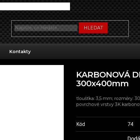
HLEDAT
Kontakty
KARBONOVÁ DE
300x400mm
tloušťka: 3,5 mm; rozměry: 
povrchové vrstvy 3K karbonov
Kód
74
Dodán