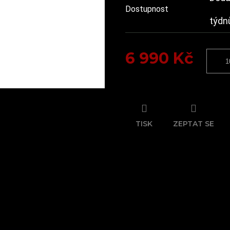
Dostupnost
týdn
6 990 Kč
Měrná
cena:
TISK
ZEPTAT SE