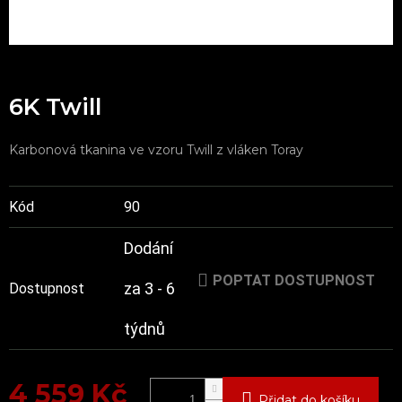
6K Twill
Karbonová tkanina ve vzoru Twill z vláken Toray
Kód
90
Dodání
POPTAT DOSTUPNOST
za 3 - 6
Dostupnost
týdnů
4 559 Kč
Přidat do košíku