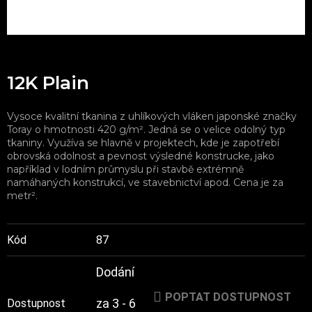
12K Plain
Vysoce kvalitní tkanina z uhlíkových vláken japonské značky
Toray o hmotnosti 420 g/m². Jedná se o velice odolný typ
tkaniny. Využíva se hlavně v projektech, kde je zapotřebí
obrovská odolnost a pevnost výsledné konstrucke, jako
například v lodním průmyslu při stavbě extrémně
namáhaných konstrukcí, ve stavebnictví apod. Cena je za
metr².
Kód
87
Dodání
POPTAT DOSTUPNOST
za 3 - 6
Dostupnost